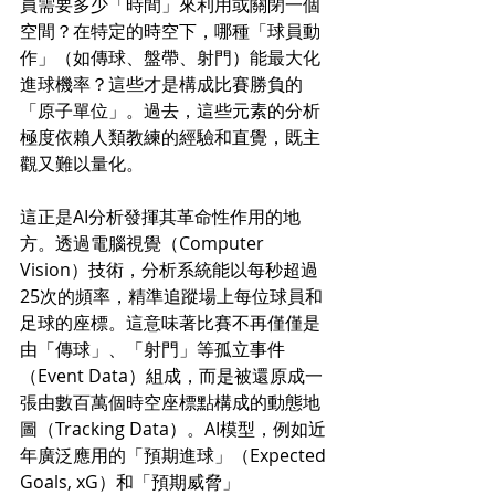
員需要多少「時間」來利用或關閉一個
空間？在特定的時空下，哪種「球員動
作」（如傳球、盤帶、射門）能最大化
進球機率？這些才是構成比賽勝負的
「原子單位」。過去，這些元素的分析
極度依賴人類教練的經驗和直覺，既主
觀又難以量化。
這正是AI分析發揮其革命性作用的地
方。透過電腦視覺（Computer 
Vision）技術，分析系統能以每秒超過
25次的頻率，精準追蹤場上每位球員和
足球的座標。這意味著比賽不再僅僅是
由「傳球」、「射門」等孤立事件
（Event Data）組成，而是被還原成一
張由數百萬個時空座標點構成的動態地
圖（Tracking Data）。AI模型，例如近
年廣泛應用的「預期進球」（Expected 
Goals, xG）和「預期威脅」