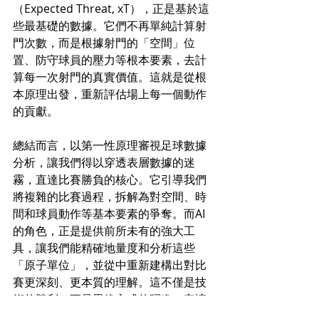
（Expected Threat, xT），正是基於這
些最基礎的數據。它們不再單純計算射
門次數，而是根據射門的「空間」位
置、防守球員的壓力等根本要素，去計
算每一次射門的真實價值。這就是從根
本原理出發，重新評估場上每一個動作
的貢獻。
總結而言，以第一性原理審視足球數據
分析，讓我們得以穿透表層數據的迷
霧，直達比賽勝負的核心。它引導我們
將複雜的比賽過程，拆解為對空間、時
間和球員動作等基本要素的爭奪。而AI
的角色，正是提供前所未有的強大工
具，讓我們能精確地量度和分析這些
「原子單位」，並從中重新建構出對比
賽更深刻、更本質的理解。這不僅是技
術的勝利，更是思維方式的躍進，它讓
我們從「描述賽果」進化到「預測並創