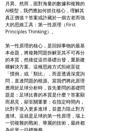
月異。然而，面對海量的數據和複雜的
AI模型，我們應如何抓住核心，理解其
真正價值？答案或許藏於一個古老而強
大的思維工具：第一性原理（First 
Principles Thinking）。
第一性原理的核心，是回歸事物的最基
本命題，將複雜問題拆解至其不可再分
的本質，然後從這些基礎出發，重新建
構解決方案。這種思維方式拒絕盲從
「慣例」或「類比」，而是透過深度
詢
問
，直達問題的根源。當我們將此原理
應用於足球分析時，首先要問的基礎問
題是：足球比賽的本質是什麼？答案顯
而易見，卻至關重要：在指定時間內，
比對手攻入更多進球，並盡力阻止對方
進球。這就是足球的第一性原理，場上
一切複雜的戰術、華麗的技術，最終都
為此單一目標服務。