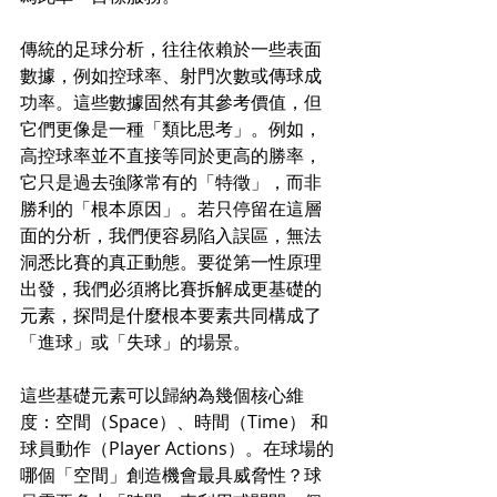
傳統的足球分析，往往依賴於一些表面
數據，例如控球率、射門次數或傳球成
功率。這些數據固然有其參考價值，但
它們更像是一種「類比思考」。例如，
高控球率並不直接等同於更高的勝率，
它只是過去強隊常有的「特徵」，而非
勝利的「根本原因」。若只停留在這層
面的分析，我們便容易陷入誤區，無法
洞悉比賽的真正動態。要從第一性原理
出發，我們必須將比賽拆解成更基礎的
元素，探問是什麼根本要素共同構成了
「進球」或「失球」的場景。
這些基礎元素可以歸納為幾個核心維
度：空間（Space）、時間（Time） 和 
球員動作（Player Actions）。在球場的
哪個「空間」創造機會最具威脅性？球