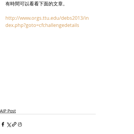
有時間可以看看下面的文章。
http://www.orgs.ttu.edu/debs2013/in
dex.php?goto=cfchallengedetails
AIP Post