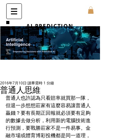
AI PREDICTION
2016年7月10日
讀畢需時 1 分鐘
普通人思維
普通人也許認為只看賠率就買那一隊，
但退一步想想莊家有這麼容易讓普通人
贏錢？要有長期正回報就必須要有足夠
的數據去做分析，利用新的電腦技術進
行預測，要戰勝莊家不是一件易事。金
融市場或體育博彩投機都是同一道理，