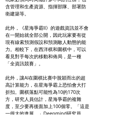
含管理和生產資源、指揮部隊、部署防
衛建築等。
此外，《星海爭霸II》的遊戲資訊並不會
在一開始就全部公開，因此玩家要有從
現有線索預測假設和預測敵人動態的能
力。相較下，在西洋棋和圍棋中，可以
看見對手每次的移動和佈局，是一種
「全資訊競賽」。
此外，讓AI在圍棋比賽中脫穎而出的超
高計算能力，在星海爭霸上恐怕會大打
折扣。圍棋落點可能性為10的170次
方，研究人員估計，星海爭霸的複雜
度，至少要再後面加上100個零。「這是
一很大的進展。」Deepmind研究員
Oriol Vinyals表示。「這項遊戲需要我
們發明出規劃、記憶和如何處理不確定