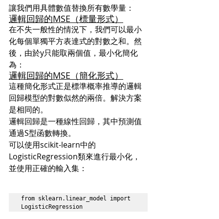
讓我們用具體數值替換所有數學量：
邏輯回歸的MSE（標量形式）
在不失一般性的情況下，我們可以最小
化每個單獨平方表達式的對數之和。然
後，由於y只能取兩個值，最小化簡化
為：
邏輯回歸的MSE（簡化形式）
這種簡化形式正是標準概率推導的邏輯
回歸模型的對數似然的兩倍。解決方案
是相同的。
邏輯回歸是一種線性回歸，其中預測值
通過S型函數轉換。
可以使用scikit-learn中的
LogisticRegression類來進行最小化，
並使用正確的輸入集：
from sklearn.linear_model import 
LogisticRegression