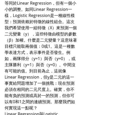
等同於Linear Regression，但有一個小
小的調整。如同Linear Regression一
樣，Logistic Regression是一種線性模
型：預測依賴於特徵的線性組合。這次
我們希望使用一組特徵（X）來預測一個
二元變量（y），這些特徵由模型的參數
（β）加權。什麼是二元變量？這意味著
目標只能取兩個值：0或1。這是一種數
學表達方式，表示事件是否發生。例
如，兩隊得分（y=1）與否（y=0），或
主隊勝利（y=1）與否（y=0）。中間沒
有可能的值。到目前為止，這就像
Linear Regression，但y是二元的這一
事實給問題增加了一個挑戰：現在預測
必須在相同的二元尺度上。確實，你不
能有負的預測或高於一的預測，但你可
以有0和1之間的連續預測。那麼我們如
何實現這一點呢？
Linear Regression與Logistic 