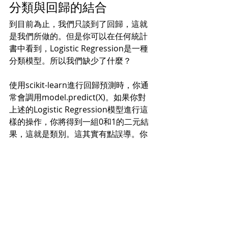
分類與回歸的結合
到目前為止，我們只談到了回歸，這就
是我們所做的。但是你可以在任何統計
書中看到，Logistic Regression是一種
分類模型。所以我們缺少了什麼？
使用scikit-learn進行回歸預測時，你通
常會調用model.predict(X)。如果你對
上述的Logistic Regression模型進行這
樣的操作，你將得到一組0和1的二元結
果，這就是類別。這其實有點誤導。你
需要調用的是
model.predict_proba(X)，這正是我們
在Linear Regression框架中定義的預
測。由於這些預測在[0,1]區間內連續，
它們可以解釋為概率。如果預測接近1，
比如0.87，那麼它更可能是1而不是0。
因此，使用一個簡單的規則可以將這些