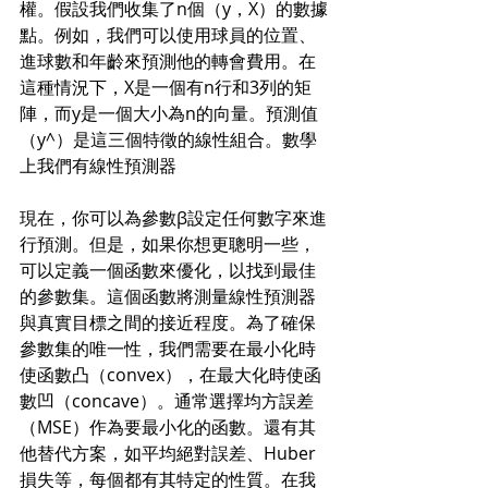
權。假設我們收集了n個（y，X）的數據
點。例如，我們可以使用球員的位置、
進球數和年齡來預測他的轉會費用。在
這種情況下，X是一個有n行和3列的矩
陣，而y是一個大小為n的向量。預測值
（y^​）是這三個特徵的線性組合。數學
上我們有線性預測器
現在，你可以為參數β設定任何數字來進
行預測。但是，如果你想更聰明一些，
可以定義一個函數來優化，以找到最佳
的參數集。這個函數將測量線性預測器
與真實目標之間的接近程度。為了確保
參數集的唯一性，我們需要在最小化時
使函數凸（convex），在最大化時使函
數凹（concave）。通常選擇均方誤差
（MSE）作為要最小化的函數。還有其
他替代方案，如平均絕對誤差、Huber
損失等，每個都有其特定的性質。在我