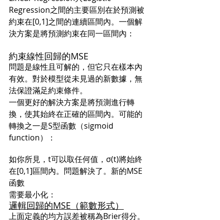
Regression之間的主要區別在於預測被
約束在[0,1]之間的連續區間內。一個解
決方案是將預測約束在同一區間內：
約束線性回歸的MSE
問題是線性且可解的，但它只在樣本內
有效。對於模型從未見過的新數據，無
法保證滿足約束條件。
一個更好的解決方案是將預測進行轉
換，使其始終在正確的區間內。可能的
轉換之一是S型函數（sigmoid 
function）：
如你所見，t可以取任何值，σ(t)將始終
在[0,1]區間內。問題解決了。新的MSE
函數
需要最小化：
邏輯回歸的MSE（範數形式）
上面定義的均方誤差被稱為Brier得分。