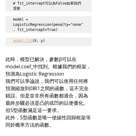
# fit_intercept可以為False如果我們
需要
model = 
LogisticRegression(penalty="none"
, fit_intercept=True)
model.fit
(X, y)
此時，模型已解決，參數β可以在
model.coef_中找到。根據我們的框架，
預測為Logistic Regression
我們可以爭論說，我們可以使用任何將
預測縮放到0和1之間的函數，這不完全
錯誤。但是並非所有函數都適合，因為
最終步驟必須是凸的或凹的以便優化。
但S型函數滿足這一要求。
此外，S型函數是唯一使線性回歸框架等
同於概率方法的函數。