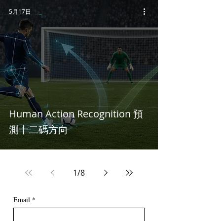
5月17日
Human Action Recognition 預
測十二碼方向
1
/
8
Email
*