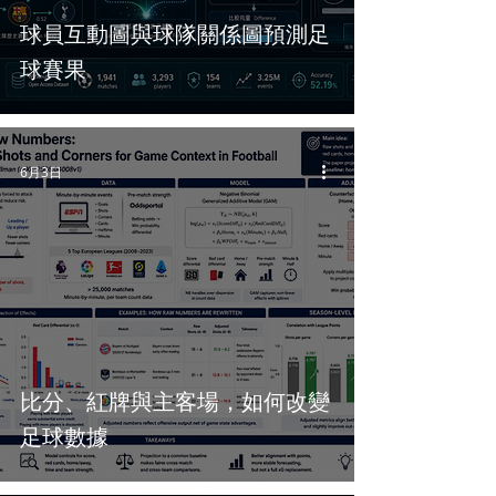
球員互動圖與球隊關係圖預測足
球賽果
6月3日
比分、紅牌與主客場，如何改變
足球數據