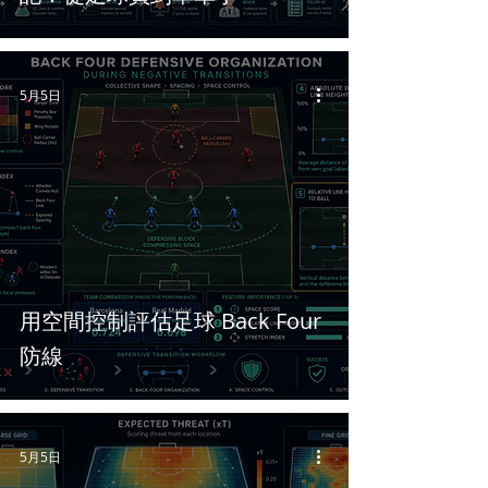
5月5日
用空間控制評估足球 Back Four
防線
5月5日