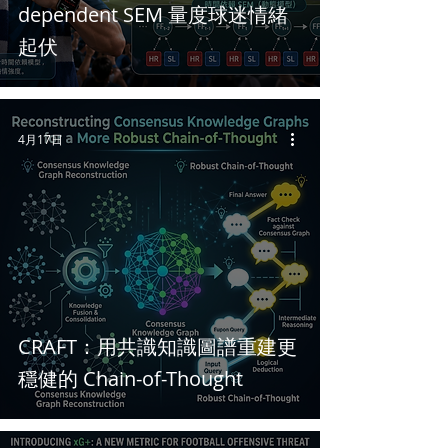
dependent SEM 量度球迷情緒
起伏
4月17日
CRAFT：用共識知識圖譜重建更
穩健的 Chain-of-Thought