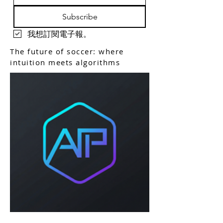
Subscribe
我想訂閱電子報。
The future of soccer: where
intuition meets algorithms