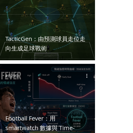
TacticGen：由預測球員走位走
向生成足球戰術
4月25日
Football Fever：用
smartwatch 數據與 Time-